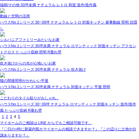
福樹/その他
30坪未満
ナチュラル
レトロ
和室
造作/造作風
動線と空間の活用
ハウスNo.1シリーズ
30~39坪
ナチュラル
レトロ
対面キッチン
家事動線
照明
目隠
し
シルバニアファミリーみたいなお家
ハウスNo.1シリーズ
30坪未満
ナチュラル
ロマンティック
対面キッチン
アクセン
トクロス
たっぷり収納
照明
R垂れ壁
吹き抜けからの光が心地いいお家
ハウスNo.1シリーズ
30坪未満
ナチュラル
吹き抜け
猫の間接照明がかわいい平屋
ハウスNo.1シリーズ
30坪未満
ナチュラル
対面キッチン
平屋
照明
こだわりのタイル貼りがおしゃれ...
ハウスNo.1シリーズ
30~39坪
ナチュラル
ロマンティック
対面キッチン
造作/造作
風
たっぷり収納
R垂れ壁
1
2
3
4
5
マイホームのご相談は LINE からでもご相談可能です。
『〇日の○時に新築内覧かマイホームの相談できますか？』『この辺りに土地や分
譲ありますか？』