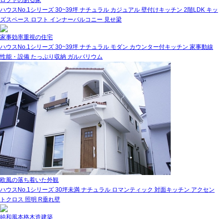
ロフトのある家
ハウスNo.1シリーズ
30~39坪
ナチュラル
カジュアル
壁付けキッチン
2階LDK
キッ
ズスペース
ロフト
インナーバルコニー
見せ梁
家事効率重視の住宅
ハウスNo.1シリーズ
30~39坪
ナチュラル
モダン
カウンター付キッチン
家事動線
性能・設備
たっぷり収納
ガルバリウム
欧風の落ち着いた外観
ハウスNo.1シリーズ
30坪未満
ナチュラル
ロマンティック
対面キッチン
アクセン
トクロス
照明
R垂れ壁
純和風本格木造建築