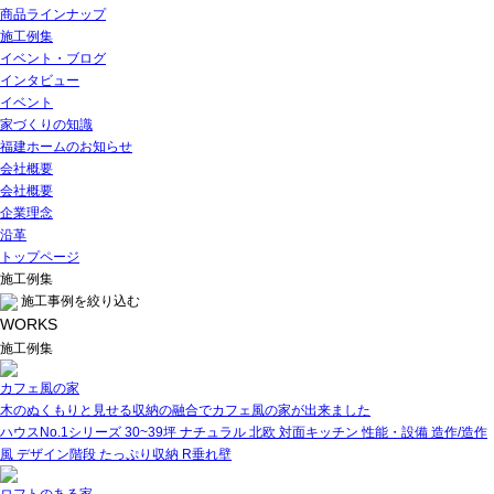
商品ラインナップ
施工例集
イベント・ブログ
インタビュー
イベント
家づくりの知識
福建ホームのお知らせ
会社概要
会社概要
企業理念
沿革
トップページ
施工例集
施工事例を絞り込む
WORKS
施工例集
カフェ風の家
木のぬくもりと見せる収納の融合でカフェ風の家が出来ました
ハウスNo.1シリーズ
30~39坪
ナチュラル
北欧
対面キッチン
性能・設備
造作/造作
風
デザイン階段
たっぷり収納
R垂れ壁