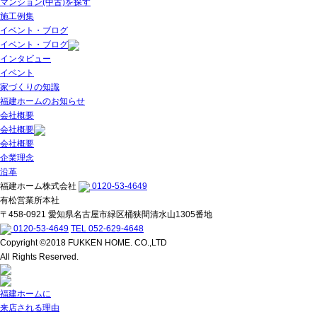
マンション(中古)を探す
施工例集
イベント・ブログ
イベント・ブログ
インタビュー
イベント
家づくりの知識
福建ホームのお知らせ
会社概要
会社概要
会社概要
企業理念
沿革
福建ホーム株式会社
0120-53-4649
有松営業所本社
〒458-0921 愛知県名古屋市緑区桶狭間清水山1305番地
0120-53-4649
TEL 052-629-4648
Copyright ©2018 FUKKEN HOME. CO.,LTD
All Rights Reserved.
福建ホームに
来店される理由