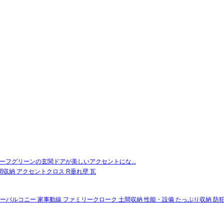
フグリーンの玄関ドアが美しいアクセントにな...
間収納
アクセントクロス
R垂れ壁
瓦
ーバルコニー
家事動線
ファミリークローク
土間収納
性能・設備
たっぷり収納
防