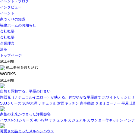
イベント・ブログ
インタビュー
イベント
家づくりの知識
福建ホームのお知らせ
会社概要
会社概要
企業理念
沿革
トップページ
施工例集
施工事例を絞り込む
WORKS
施工例集
自然と調和する、平屋の佇まい
陶器瓦（ナチュラルイエロー）が映える、伸びやかな平屋建て ホワイトサッシとリー
SUJシリーズ
30坪未満
ナチュラル
対面キッチン
家事動線
タタミコーナー
平屋
土
家族の未来がつまった洋風邸宅
ハウスNo.1シリーズ
40~49坪
ナチュラル
カジュアル
カウンター付キッチン
インナ
可愛さの詰まったメルヘンハウス