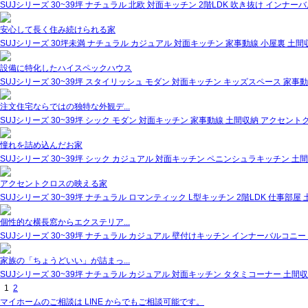
SUJシリーズ
30~39坪
ナチュラル
北欧
対面キッチン
2階LDK
吹き抜け
インナーバ
安心して長く住み続けられる家
SUJシリーズ
30坪未満
ナチュラル
カジュアル
対面キッチン
家事動線
小屋裏
土間
設備に特化したハイスペックハウス
SUJシリーズ
30~39坪
スタイリッシュ
モダン
対面キッチン
キッズスペース
家事動
注文住宅ならではの独特な外観デ...
SUJシリーズ
30~39坪
シック
モダン
対面キッチン
家事動線
土間収納
アクセント
憧れを詰め込んだお家
SUJシリーズ
30~39坪
シック
カジュアル
対面キッチン
ペニンシュラキッチン
土間
アクセントクロスの映える家
SUJシリーズ
30~39坪
ナチュラル
ロマンティック
L型キッチン
2階LDK
仕事部屋
個性的な横長窓からエクステリア...
SUJシリーズ
30~39坪
ナチュラル
カジュアル
壁付けキッチン
インナーバルコニー
家族の「ちょうどいい」が詰まっ...
SUJシリーズ
30~39坪
ナチュラル
カジュアル
対面キッチン
タタミコーナー
土間収
1
2
マイホームのご相談は LINE からでもご相談可能です。