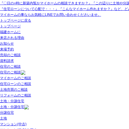
『〇日の○時に新築内覧かマイホームの相談できますか？』『この辺りに土地や分
『住宅ローンについて心配で・・・』『こんなマイホーム作れますか？』など、ど
マイホームの事ならお気軽にLINEでお問い合わせくださいませ。
トップページに戻る
トップページ
福建ホームに
来店される理由
お知らせ
来場予約
売却のご相談
資料請求
住宅のご相談
住宅のご相談
マイホームのご相談
住宅ローンのご相談
土地売買のご相談
リフォームのご相談
土地・分譲住宅
土地・分譲住宅
分譲住宅
土地
マンション(中古)