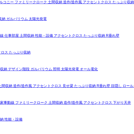
ルコニー
ファミリークローク
土間収納
造作/造作風
アクセントクロス
たっぷり収納
収納
ガルバリウム
太陽光発電
線
仕事部屋
土間収納
性能・設備
アクセントクロス
たっぷり収納
R垂れ壁
クロス
たっぷり収納
収納
デザイン階段
ガルバリウム
照明
太陽光発電
オール電化
土間収納
造作/造作風
アクセントクロス
見せ梁
たっぷり収納
R垂れ壁
目隠し
ロール
家事動線
ファミリークローク
土間収納
造作/造作風
アクセントクロス
下がり天井
納
性能・設備