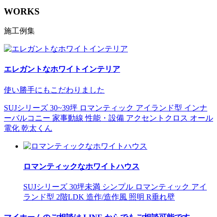
WORKS
施工例集
エレガントなホワイトインテリア
使い勝手にもこだわりました
SUJシリーズ
30~39坪
ロマンティック
アイランド型
インナ
ーバルコニー
家事動線
性能・設備
アクセントクロス
オール
電化
乾太くん
ロマンティックなホワイトハウス
SUJシリーズ
30坪未満
シンプル
ロマンティック
アイ
ランド型
2階LDK
造作/造作風
照明
R垂れ壁