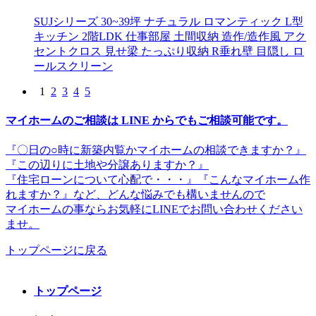
SUJシリーズ
30~39坪
ナチュラル
ロマンティック
L型
キッチン
2階LDK
仕事部屋
土間収納
造作/造作風
アク
セントクロス
見せ梁
たっぷり収納
R垂れ壁
目隠し
ロ
ールスクリーン
1
2
3
4
5
マイホームのご相談は LINE からでもご相談可能です。
『〇日の○時に新築内覧かマイホームの相談できますか？』
『この辺りに土地や分譲ありますか？』
『住宅ローンについて心配で・・・』『こんなマイホーム作
れますか？』など、どんな悩みでも構いませんので
マイホームの事ならお気軽にLINEでお問い合わせください
ませ。
トップページに戻る
トップページ