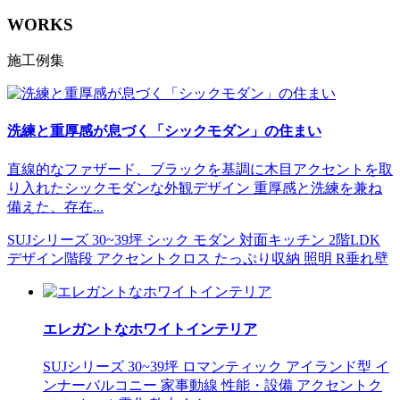
WORKS
施工例集
洗練と重厚感が息づく「シックモダン」の住まい
直線的なファザード、ブラックを基調に木目アクセントを取
り入れたシックモダンな外観デザイン 重厚感と洗練を兼ね
備えた、存在...
SUJシリーズ
30~39坪
シック
モダン
対面キッチン
2階LDK
デザイン階段
アクセントクロス
たっぷり収納
照明
R垂れ壁
エレガントなホワイトインテリア
SUJシリーズ
30~39坪
ロマンティック
アイランド型
イ
ンナーバルコニー
家事動線
性能・設備
アクセントク