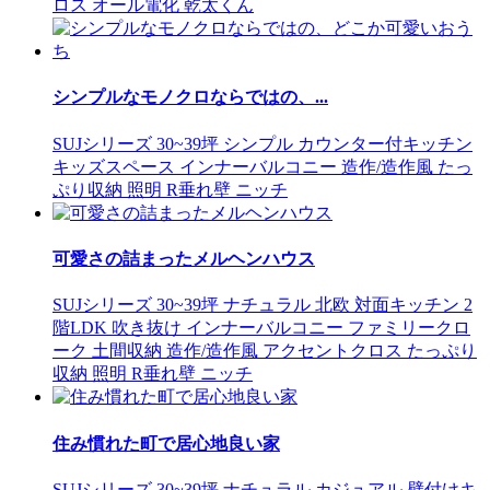
ロス
オール電化
乾太くん
シンプルなモノクロならではの、...
SUJシリーズ
30~39坪
シンプル
カウンター付キッチン
キッズスペース
インナーバルコニー
造作/造作風
たっ
ぷり収納
照明
R垂れ壁
ニッチ
可愛さの詰まったメルヘンハウス
SUJシリーズ
30~39坪
ナチュラル
北欧
対面キッチン
2
階LDK
吹き抜け
インナーバルコニー
ファミリークロ
ーク
土間収納
造作/造作風
アクセントクロス
たっぷり
収納
照明
R垂れ壁
ニッチ
住み慣れた町で居心地良い家
SUJシリーズ
30~39坪
ナチュラル
カジュアル
壁付けキ