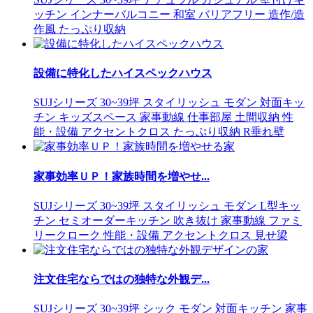
ッチン
インナーバルコニー
和室
バリアフリー
造作/造
作風
たっぷり収納
設備に特化したハイスペックハウス
SUJシリーズ
30~39坪
スタイリッシュ
モダン
対面キッ
チン
キッズスペース
家事動線
仕事部屋
土間収納
性
能・設備
アクセントクロス
たっぷり収納
R垂れ壁
家事効率ＵＰ！家族時間を増やせ...
SUJシリーズ
30~39坪
スタイリッシュ
モダン
L型キッ
チン
セミオーダーキッチン
吹き抜け
家事動線
ファミ
リークローク
性能・設備
アクセントクロス
見せ梁
注文住宅ならではの独特な外観デ...
SUJシリーズ
30~39坪
シック
モダン
対面キッチン
家事