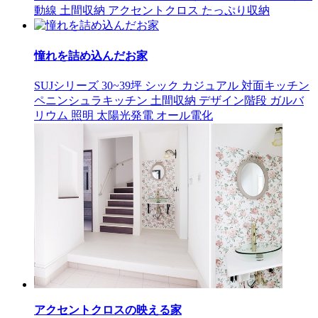
動線
土間収納
アクセントクロス
たっぷり収納
憧れを詰め込んだお家
SUJシリーズ
30~39坪
シック
カジュアル
対面キッチン
ペニンシュラキッチン
土間収納
デザイン階段
ガルバ
リウム
照明
太陽光発電
オール電化
アクセントクロスの映える家