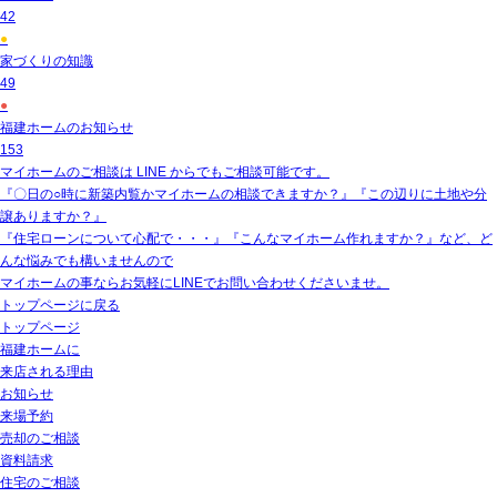
42
●
家づくりの知識
49
●
福建ホームのお知らせ
153
マイホームのご相談は LINE からでもご相談可能です。
『〇日の○時に新築内覧かマイホームの相談できますか？』『この辺りに土地や分
譲ありますか？』
『住宅ローンについて心配で・・・』『こんなマイホーム作れますか？』など、ど
んな悩みでも構いませんので
マイホームの事ならお気軽にLINEでお問い合わせくださいませ。
トップページに戻る
トップページ
福建ホームに
来店される理由
お知らせ
来場予約
売却のご相談
資料請求
住宅のご相談