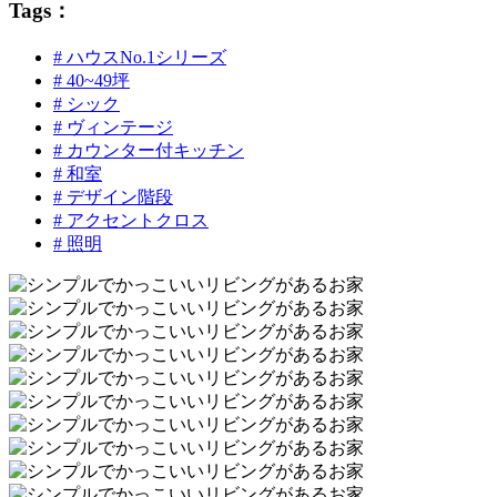
Tags：
# ハウスNo.1シリーズ
# 40~49坪
# シック
# ヴィンテージ
# カウンター付キッチン
# 和室
# デザイン階段
# アクセントクロス
# 照明